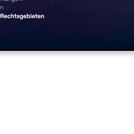
tritt für die Patent- und Rechtsanw
chen. Eine Expertenkanzlei, die I
 Chemie und Biologie schützen und
en als starker Partner im Bereich des geistigen Eigentums zur 
 strategischen Nutzung und Patentbegleitung umfassende Unterst
chnischen Bereichen
und Rechtsgebieten schafft die Kanzlei ei
e sowie transparente Preisgestaltung den Weg für nachhaltige, 