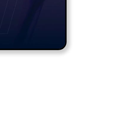
altskanzlei
nnovationen in
 fördern.
Seite, indem es von der
ützungbietet. Mit einem
n Umfeld, das Innovation
sichere und lebenswerte