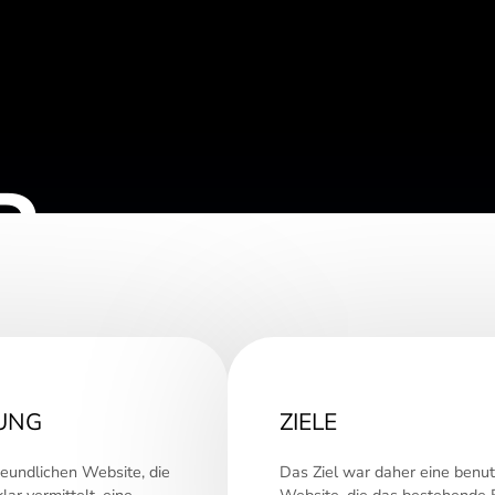
P
UNG
ZIELE
eundlichen Website, die
Das Ziel war daher eine benut
ar vermittelt, eine
Website, die das bestehende