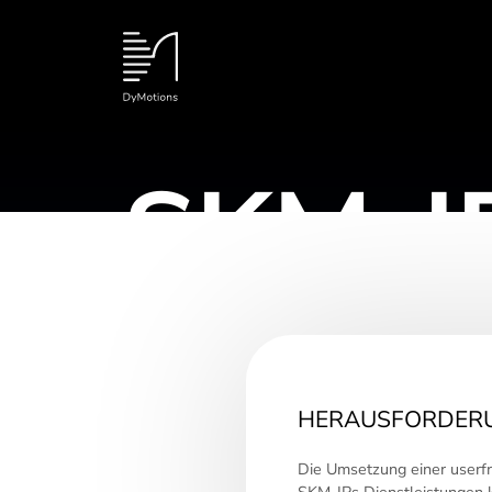
SKM-I
2023-2024
HERAUSFORDER
Die Umsetzung einer userfr
RESPONSIVE WEB DESIGN
SKM-IPs Dienstleistungen kl