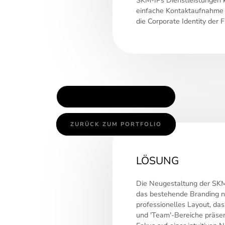
BRANDING
einfache Kontaktaufnahme 
USER EXPERIENCE
die Corporate Identity der 
USER INTERFACE
CMS COLLECTIONS
TEAM PAGES
ZUR WEBSITE
ZURÜCK ZUM PORTFOLIO
LÖSUNG
Die Neugestaltung der SKM
das bestehende Branding na
professionelles Layout, das
und 'Team'-Bereiche präsent