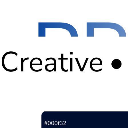
P
Creative
•