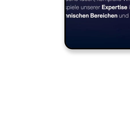
Online Auf
SKM-IP in Mün
Technik,
SKM-IP steht Unternehm
Identifikation bis zur
tiefen Verständnis in
te
fördert und durch fair